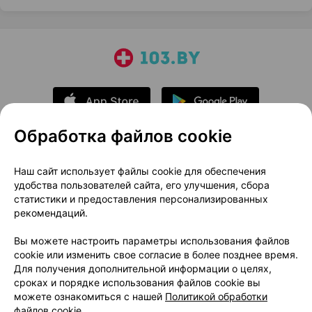
Обработка файлов cookie
О проекте
Новости проекта
Наш сайт использует файлы cookie для обеспечения
удобства пользователей сайта, его улучшения, сбора
Размещение рекламы
Медицинский маркетинг
статистики и предоставления персонализированных
Публичный договор
Доставка
рекомендаций.
Пользовательское соглашение
Вы можете настроить параметры использования файлов
Способы оплаты
Вакансии
Партнеры
cookie или изменить свое согласие в более позднее время.
Написать руководителю 103.by
Для получения дополнительной информации о целях,
сроках и порядке использования файлов cookie вы
Написать в поддержку
можете ознакомиться с нашей
Политикой обработки
Персональные настройки Cookie
файлов cookie