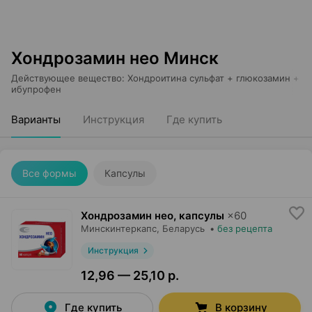
Хондрозамин нео Минск
Действующее вещество
:
Хондроитина сульфат + глюкозамин +
ибупрофен
Варианты
Инструкция
Где купить
Все формы
Капсулы
Хондрозамин нео, капсулы
×
60
Минскинтеркапс
, Беларусь
•
без рецепта
Инструкция
12,96 — 25,10 р.
Где купить
В корзину