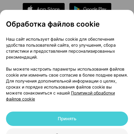
Обработка файлов cookie
О проекте
Новости проекта
Наш сайт использует файлы cookie для обеспечения
удобства пользователей сайта, его улучшения, сбора
Размещение рекламы
Медицинский маркетинг
статистики и предоставления персонализированных
Публичный договор
Доставка
рекомендаций.
Пользовательское соглашение
Вы можете настроить параметры использования файлов
Способы оплаты
Вакансии
Партнеры
cookie или изменить свое согласие в более позднее время.
Написать руководителю 103.by
Для получения дополнительной информации о целях,
сроках и порядке использования файлов cookie вы
Написать в поддержку
можете ознакомиться с нашей
Политикой обработки
Персональные настройки Cookie
файлов cookie
Обработка персональных данных
Принять
© 2026 ООО «Артокс Лаб», УНП 191700409 | 220012, Республика Беларусь,
г. Минск, улица Толбухина, 2, пом. 16 | help@103.by
|
Служба поддержки
+375 291212755