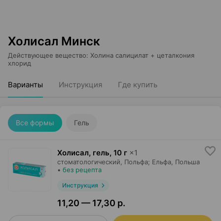
Холисал Минск
Действующее вещество
:
Холина салицилат + цеталкония
хлорид
Варианты
Инструкция
Где купить
Все формы
Гель
Холисал, гель
,
10 г
×
1
стоматологический,
Польфа; Ельфа
, Польша
•
без рецепта
Инструкция
11,20 — 17,30 р.