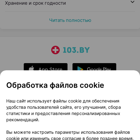
Хранение и срок годности
Читать полностью
Обработка файлов cookie
О проекте
Новости проекта
Наш сайт использует файлы cookie для обеспечения
удобства пользователей сайта, его улучшения, сбора
Размещение рекламы
Медицинский маркетинг
статистики и предоставления персонализированных
Публичный договор
Доставка
рекомендаций.
Пользовательское соглашение
Вы можете настроить параметры использования файлов
Способы оплаты
Вакансии
Партнеры
cookie или изменить свое согласие в более позднее время.