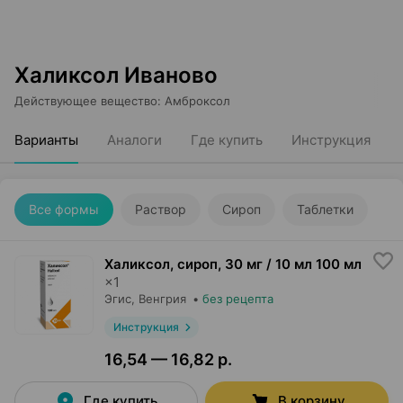
Халиксол Иваново
Действующее вещество
:
Амброксол
Варианты
Аналоги
Где купить
Инструкция
Все формы
Раствор
Сироп
Таблетки
Халиксол, сироп
,
30 мг / 10 мл 100 мл
×
1
Эгис
, Венгрия
•
без рецепта
Инструкция
16,54 — 16,82 р.
Где купить
В корзину