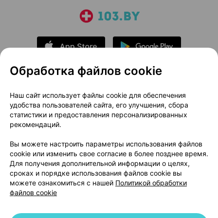
Обработка файлов cookie
О проекте
Новости проекта
Наш сайт использует файлы cookie для обеспечения
удобства пользователей сайта, его улучшения, сбора
Размещение рекламы
Медицинский маркетинг
статистики и предоставления персонализированных
Публичный договор
Доставка
рекомендаций.
Пользовательское соглашение
Вы можете настроить параметры использования файлов
Способы оплаты
Вакансии
Партнеры
cookie или изменить свое согласие в более позднее время.
Написать руководителю 103.by
Для получения дополнительной информации о целях,
сроках и порядке использования файлов cookie вы
Написать в поддержку
можете ознакомиться с нашей
Политикой обработки
Персональные настройки Cookie
файлов cookie
Обработка персональных данных