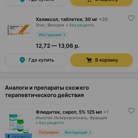
Халиксол, таблетки
,
30 мг
×
20
Эгис
, Венгрия
•
без рецепта
Инструкция
12,72 — 13,06 р.
Где купить
В корзину
Аналоги и препараты схожего
терапевтического действия
Флюдитек, сироп
,
5% 125 мл
×
1
Иннотек Интернасиональ
, Франция
•
без рецепта
Популярно
Инструкция