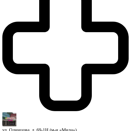
ул. Одинцова, д. 69-1Н (м-н «Мила»)