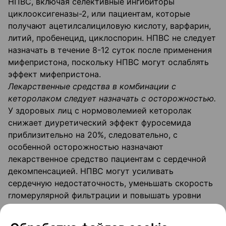
НПВС, включая селективные ингибиторы
циклооксигеназы-2, или пациентам, которые
получают ацетилсалициловую кислоту, варфарин,
литий, пробенецид, циклоспорин. НПВС не следует
назначать в течение 8-12 суток после применения
мифепристона, поскольку НПВС могут ослаблять
эффект мифепристона.
Лекарственные средства в комбинации с
кеторолаком следует назначать с осторожностью.
У здоровых лиц с нормоволемией кеторолак
снижает диуретический эффект фуросемида
приблизительно на 20%, следовательно, с
особенной осторожностью назначают
лекарственное средство пациентам с сердечной
декомпенсацией. НПВС могут усиливать
сердечную недостаточность, уменьшать скорость
гломерулярной фильтрации и повышать уровни
сердечных гликозидов в плазме крови в случае
одновременного введения с сердечными