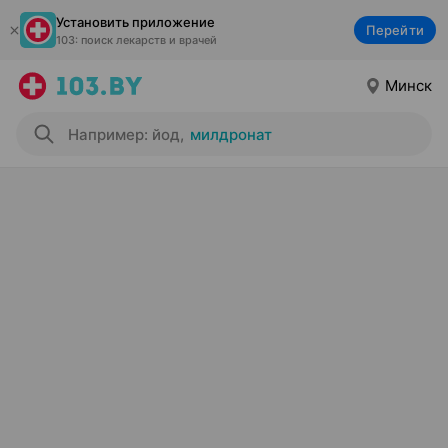
Установить приложение
Перейти
103: поиск лекарств и врачей
Минск
Например: йод
,
милдронат