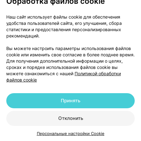
Обработка файлов cookie
гликозидами. Кеторолак и другие нестероидные
противовоспалительные средства могут ослаблять
Наш сайт использует файлы cookie для обеспечения
эффект гипотензивных средств. В случае
удобства пользователей сайта, его улучшения, сбора
одновременного применения кеторолака с
статистики и предоставления персонализированных
ингибиторами АПФ существует повышенный риск
рекомендаций.
нарушения функции почек, особенно у пациентов с
Вы можете настроить параметры использования файлов
уменьшенным объемом крови в организме.
cookie или изменить свое согласие в более позднее время.
Существует возможный риск проявления
Для получения дополнительной информации о целях,
нефротоксичности, если НПВС назначают вместе с
сроках и порядке использования файлов cookie вы
такролимусом. Одновременное назначение вместе
можете ознакомиться с нашей
Политикой обработки
с диуретиками может приводить к ослаблению
файлов cookie
диуретического эффекта и повышению риска
нефротоксичности НПВС. Как и со всеми НПВС, с
Принять
осторожностью одновременно назначают
кортикостероидные средства из-за повышенного
риска возникновения желудочно-кишечных язв или
Отклонить
кровотечения. Существует повышенный риск
развития желудочно-кишечного кровотечения,
Персональные настройки Cookie
Каталог
Корзина
Избранное
Профиль
если НПВС назначают в комбинации с