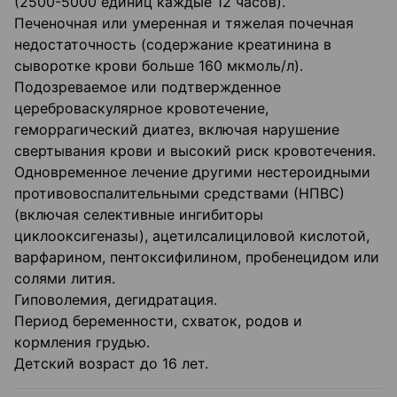
(2500-5000 единиц каждые 12 часов).
Печеночная или умеренная и тяжелая почечная
недостаточность (содержание креатинина в
сыворотке крови больше 160 мкмоль/л).
Подозреваемое или подтвержденное
цереброваскулярное кровотечение,
геморрагический диатез, включая нарушение
свертывания крови и высокий риск кровотечения.
Одновременное лечение другими нестероидными
противовоспалительными средствами (НПВС)
(включая селективные ингибиторы
циклооксигеназы), ацетилсалициловой кислотой,
варфарином, пентоксифилином, пробенецидом или
солями лития.
Гиповолемия, дегидратация.
Период беременности, схваток, родов и
кормления грудью.
Детский возраст до 16 лет.