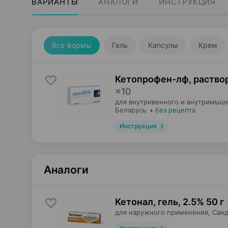
ВАРИАНТЫ
АНАЛОГИ
ИНСТРУКЦИЯ
Все формы
Гель
Капсулы
Крем
Кетопрофен-лф, раство
×
10
для внутривенного и внутримыше
Беларусь
•
без рецепта
Инструкция
Аналоги
Кетонал, гель
,
2.5% 50 г
для наружного применения,
Санд