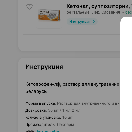
Кетонал, суппозитории
,
ректальные,
Лек
, Словения
•
без
Инструкция
Инструкция
Кетопрофен-лф, раствор для внутривенного и в
Беларусь
Форма выпуска
:
Раствор для внутривенного и внутри
Дозировка
:
50 мг / 1 мл 2 мл
Кол-во в упаковке
:
10 шт.
Производитель
:
Лекфарм
МНН
:
Кетопрофен