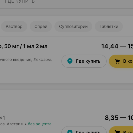
ГДЕ КУПИТЬ
Раствор
Спрей
Суппозитории
Таблетки
14,44 — 15
р
,
50 мг / 1 мл 2 мл
чного введения,
Лекфарм
,
Где купить
В к
8,35 — 10
×
1
оз
, Австрия
•
без рецепта
Где купить
В к