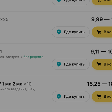
9,99 — 1
×
25
Где купить
В к
9,11 — 1
1
оз
, Австрия
•
без рецепта
Где купить
В к
15,25 — 1
/ 1 мл 2 мл
×
10
чного введения,
Лек
,
Где купить
В к