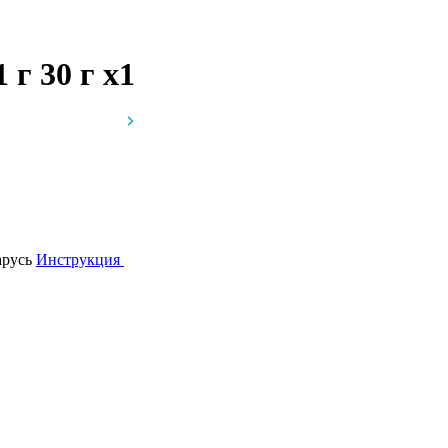
1 г 30 г
x1
арусь
Инструкция