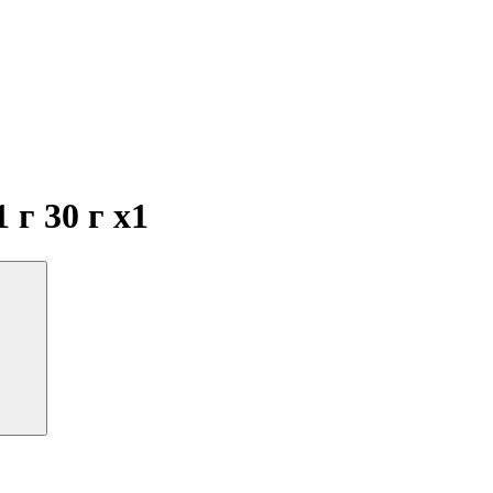
1 г 30 г
x1