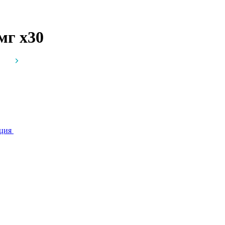
 мг
x30
ция