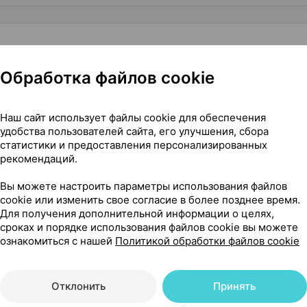
Обработка файлов cookie
Нет в п
обсгрин, леденцы
,
3.5 г
×
10
, Россия
•
без рецепта
Наш сайт использует файлы cookie для обеспечения
удобства пользователей сайта, его улучшения, сбора
статистики и предоставления персонализированных
рекомендаций.
Нет в п
обсгрин, леденцы
,
3.5 г
×
10
Вы можете настроить параметры использования файлов
, Россия
•
без рецепта
cookie или изменить свое согласие в более позднее время.
Для получения дополнительной информации о целях,
сроках и порядке использования файлов cookie вы можете
ознакомиться с нашей
Политикой обработки файлов cookie
Нет в п
обсгрин, леденцы
,
3.5 г
×
10
, Россия
•
без рецепта
Отклонить
Принять