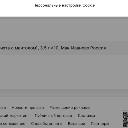
Персональные настройки Cookie
хта с ментолом], 3.5 г ×10, Мак-Иваново Россия
кте
Новости проекта
Размещение рекламы
ский маркетинг
Публичный договор
Доставка
е соглашение
Способы оплаты
Вакансии
Партнеры