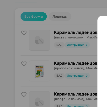
Все формы
Леденцы
Карамель леденцовая б
[пихта с ментолом],
Мак-Иваново
БАД
Инструкция
Карамель леденцовая б
[прополис с мятой],
Мак-Иваново
БАД
Инструкция
Карамель леденцовая б
[шалфей с лаймом],
Мак-Иваново
БАД
Инструкция