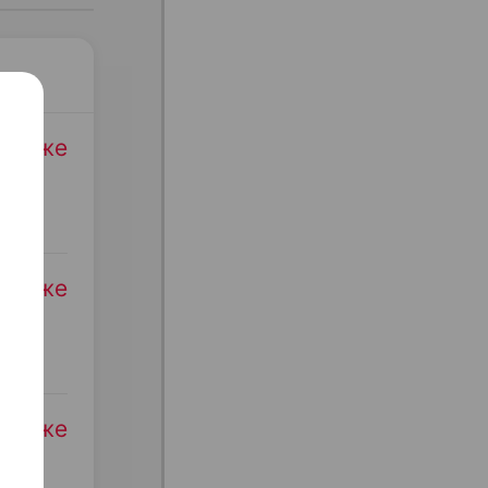
родаже
родаже
родаже