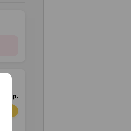
,87 р.
орзину