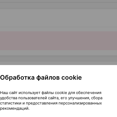
рапевтического действия
Обработка файлов cookie
45,90 — 72
20
сьюмер Кэр
, Швейцария
Наш сайт использует файлы cookie для обеспечения
удобства пользователей сайта, его улучшения, сбора
Где купить
В к
статистики и предоставления персонализированных
рекомендаций.