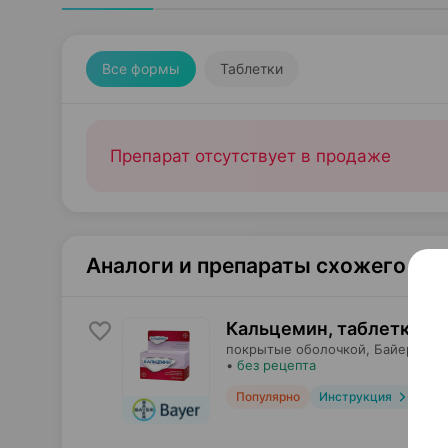
Все формы
Таблетки
Препарат отсутствует в продаже
Аналоги и препараты схожего те
Кальцемин, таблетки
×
1
покрытые оболочкой,
Байер Кон
•
без рецепта
Популярно
Инструкция