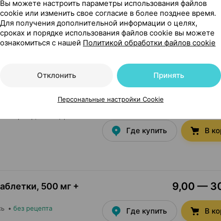
Вы можете настроить параметры использования файлов
cookie или изменить свое согласие в более позднее время.
29,74 — 3
таблетки
,
500 мг +
Для получения дополнительной информации о целях,
сроках и порядке использования файлов cookie вы можете
ознакомиться с нашей
Политикой обработки файлов cookie
сь
•
без рецепта
Где купить
В к
Отклонить
Принять
Персональные настройки Cookie
30,00 — 48
0
сьюмер Кэр
, Швейцария
Где купить
В к
9,00 — 30
таблетки
,
500 мг +
сь
•
без рецепта
Где купить
В к