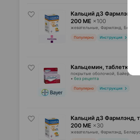
Кальций д3 Фармлэнд, 
200 МЕ
×
100
жевательные,
Фармлэнд
, Белару
Популярно
Инструкция
Кальцемин, таблетки
×
6
покрытые оболочкой,
Байер Кон
•
без рецепта
Популярно
Инструкция
Кальций д3 Фармлэнд, 
200 МЕ
×
30
жевательные,
Фармлэнд
, Белару