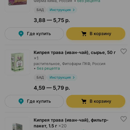
Фирма кима
, Россия
•
без рецепта
БАД
Инструкция
3,88 — 5,75 р.
Где купить
В корзину
Кипрея трава (иван-чай), сырье
,
50 г
×
1
растительное,
Фитофарм ПКФ
, Россия
•
без рецепта
БАД
Инструкция
4,59 — 5,79 р.
Где купить
В корзину
Кипрея трава (иван-чай), фильтр-
пакет
,
1.5 г
×
20