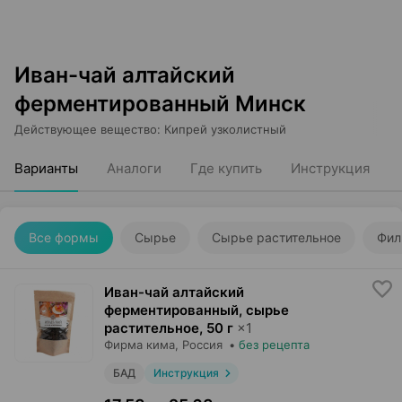
Иван-чай алтайский
ферментированный Минск
Действующее вещество
:
Кипрей узколистный
Варианты
Аналоги
Где купить
Инструкция
Все формы
Сырье
Сырье растительное
Фил
Иван-чай алтайский
ферментированный, сырье
растительное
,
50 г
×
1
Фирма кима
, Россия
•
без рецепта
БАД
Инструкция