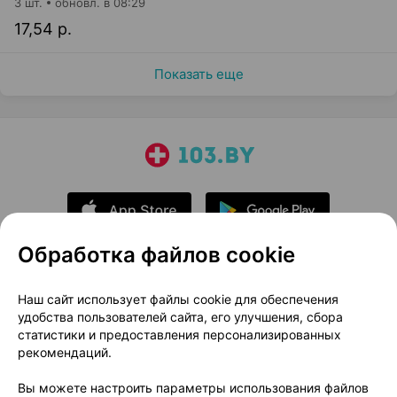
3 шт.
обновл. в 08:29
17,54 р.
Показать еще
Обработка файлов cookie
О проекте
Новости проекта
Наш сайт использует файлы cookie для обеспечения
удобства пользователей сайта, его улучшения, сбора
Размещение рекламы
Медицинский маркетинг
статистики и предоставления персонализированных
Публичный договор
Доставка
рекомендаций.
Пользовательское соглашение
Вы можете настроить параметры использования файлов
Способы оплаты
Вакансии
Партнеры