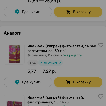
17,53 — 25,63 р.
Где купить
В корзину
Аналоги
Иван-чай (кипрей) фито-алтай, сырье
растительное
,
50 г
×
1
Фирма кима
, Россия
•
без рецепта
БАД
Инструкция
5,77 — 7,27 р.
Где купить
В корзину
Иван-чай (кипрей) фито-алтай,
фильтр-пакет
,
1.5 г
×
20