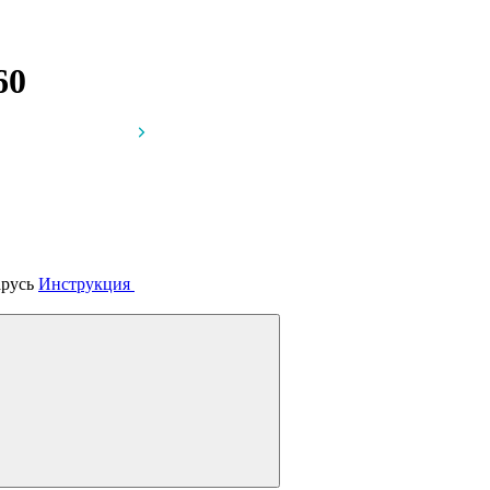
60
арусь
Инструкция