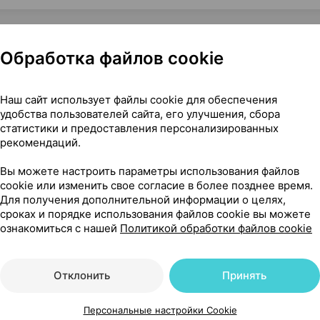
Обработка файлов cookie
еделения беременности, ×1, Атлас линк Китай
Наш сайт использует файлы cookie для обеспечения
удобства пользователей сайта, его улучшения, сбора
статистики и предоставления персонализированных
рекомендаций.
486
На карте
Вы можете настроить параметры использования файлов
cookie или изменить свое согласие в более позднее время.
Для получения дополнительной информации о целях,
сроках и порядке использования файлов cookie вы можете
ознакомиться с нашей
Политикой обработки файлов cookie
75 р.
11 шт.
обновл. в 14:08
Отклонить
Принять
78 р.
2 шт.
обновл. в 13:41
Персональные настройки Cookie