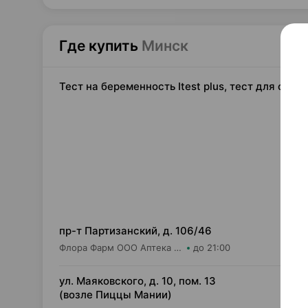
Где купить
Минск
Тест на беременность Itest plus, тест для опр
1,
пр-т Партизанский, д. 106/46
Флора Фарм ООО Аптека №20
до 21:00
1,
ул. Маяковского, д. 10, пом. 13
(возле Пиццы Мании)