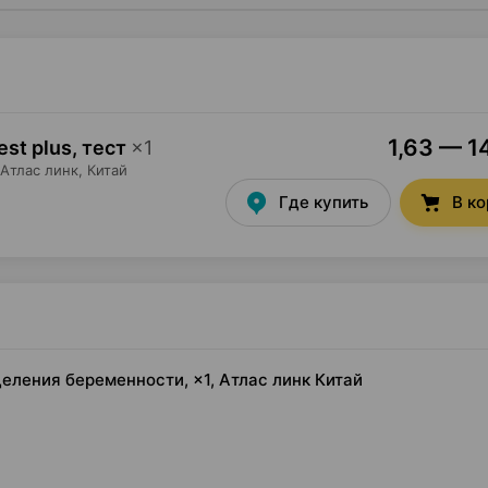
1,63 — 1
st plus, тест
×
1
Атлас линк
, Китай
Где купить
В к
еделения беременности, ×1, Атлас линк Китай