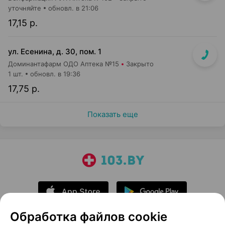
уточняйте
обновл. в 21:06
17,15 р.
ул. Есенина, д. 30, пом. 1
Доминантафарм ОДО Аптека №15
Закрыто
1 шт.
обновл. в 19:36
17,75 р.
Показать еще
Обработка файлов cookie