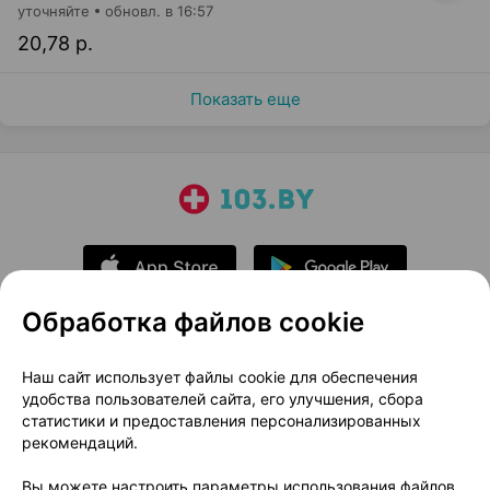
уточняйте
обновл. в 16:57
20,78 р.
Показать еще
Обработка файлов cookie
О проекте
Новости проекта
Наш сайт использует файлы cookie для обеспечения
удобства пользователей сайта, его улучшения, сбора
Размещение рекламы
Медицинский маркетинг
статистики и предоставления персонализированных
Публичный договор
Доставка
рекомендаций.
Пользовательское соглашение
Вы можете настроить параметры использования файлов