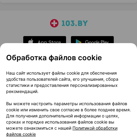
Обработка файлов cookie
О проекте
Новости проекта
Наш сайт использует файлы cookie для обеспечения
удобства пользователей сайта, его улучшения, сбора
Размещение рекламы
Медицинский маркетинг
статистики и предоставления персонализированных
Публичный договор
Доставка
рекомендаций.
Пользовательское соглашение
Вы можете настроить параметры использования файлов
Способы оплаты
Вакансии
Партнеры
cookie или изменить свое согласие в более позднее время.
Написать руководителю 103.by
Для получения дополнительной информации о целях,
сроках и порядке использования файлов cookie вы
Написать в поддержку
можете ознакомиться с нашей
Политикой обработки
Персональные настройки Cookie
файлов cookie