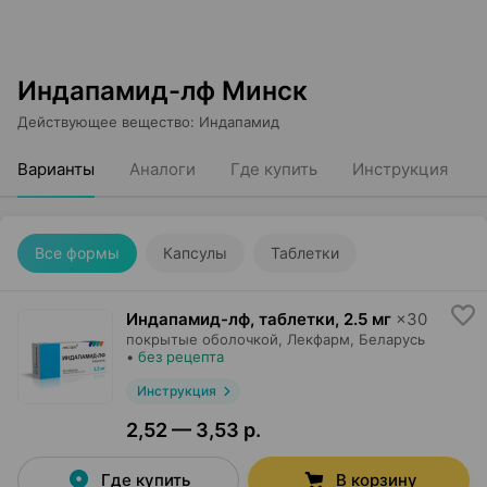
Индапамид-лф Минск
Действующее вещество
:
Индапамид
Варианты
Аналоги
Где купить
Инструкция
Все формы
Капсулы
Таблетки
Индапамид-лф, таблетки
,
2.5 мг
×
30
покрытые оболочкой,
Лекфарм
, Беларусь
•
без рецепта
Инструкция
2,52 — 3,53 р.
Где купить
В корзину