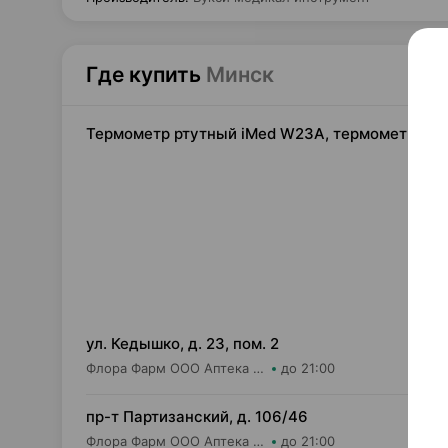
Где купить
Минск
Термометр ртутный iMed W23A, термометр ртут
12,
ул. Кедышко, д. 23, пом. 2
Флора Фарм ООО Аптека №21
до 21:00
12,
пр-т Партизанский, д. 106/46
Флора Фарм ООО Аптека №20
до 21:00