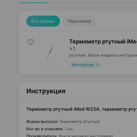
Все формы
Термометр
Термометр ртутный iMe
×
1
ртутный,
Вукси медикал инструм
Инструкция
Инструкция
Термометр ртутный iMed W23A, термометр ртут
Форма выпуска
:
Термометр ртутный
Кол-во в упаковке
:
1 шт.
Производитель
:
Вукси медикал инструмент