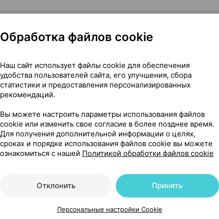
Обработка файлов cookie
Наш сайт использует файлы cookie для обеспечения
ный, ×1, Вукси медикал инструмент Китай
удобства пользователей сайта, его улучшения, сбора
статистики и предоставления персонализированных
рекомендаций.
423
Вы можете настроить параметры использования файлов
На карте
cookie или изменить свое согласие в более позднее время.
Для получения дополнительной информации о целях,
сроках и порядке использования файлов cookie вы можете
ознакомиться с нашей
Политикой обработки файлов cookie
99 р.
2 шт.
обновл. в 11:28
Отклонить
Принять
99 р.
2 шт.
обновл. в 11:26
Персональные настройки Cookie