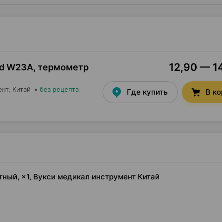
12,90 — 14
d W23A, термометр
ент
, Китай
•
без рецепта
Где купить
В к
ный, ×1, Вукси медикал инструмент Китай