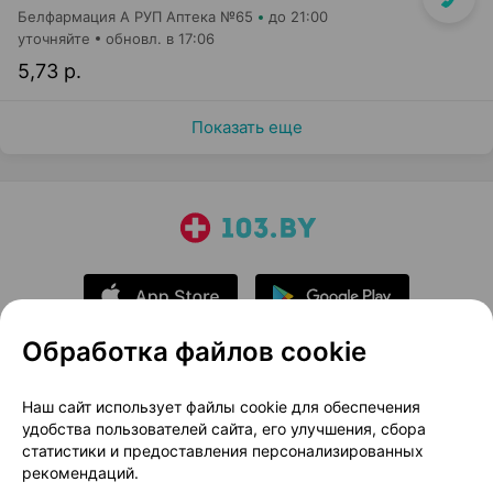
Белфармация А РУП Аптека №65
до 21:00
уточняйте
обновл. в 17:06
5,73 р.
Показать еще
Обработка файлов cookie
О проекте
Новости проекта
Наш сайт использует файлы cookie для обеспечения
удобства пользователей сайта, его улучшения, сбора
Размещение рекламы
Медицинский маркетинг
статистики и предоставления персонализированных
Публичный договор
Доставка
рекомендаций.