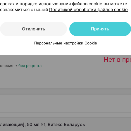
сроках и порядке использования файлов cookie вы можете
ознакомиться с нашей
Политикой обработки файлов cookie
Нет в п
илинг
,
150 мл
×
1
, Беларусь
•
без рецепта
Отклонить
Принять
Персональные настройки Cookie
Нет в п
донезия
•
без рецепта
беливающий], 50 мл ×1, Витэкс Беларусь