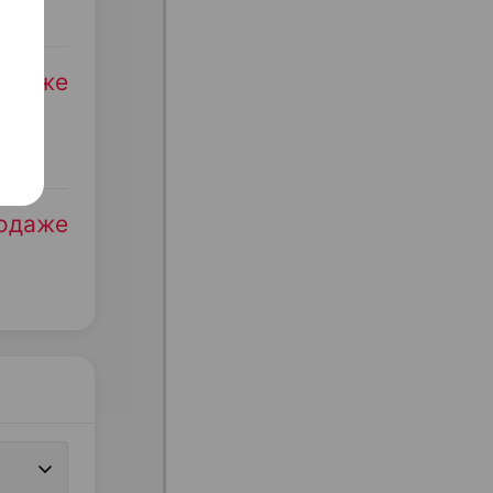
родаже
родаже