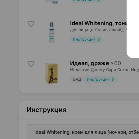
Ideal Whitening, тоник-п
для лица [отбеливающий],
Витэкс
Инструкция
Идеал, драже
×
60
Индастри Джаму Сари Сехат
, Ин
БАД
Инструкция
Инструкция
Ideal Whitening, крем для лица [ночной, от