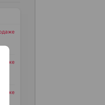
родаже
родаже
родаже