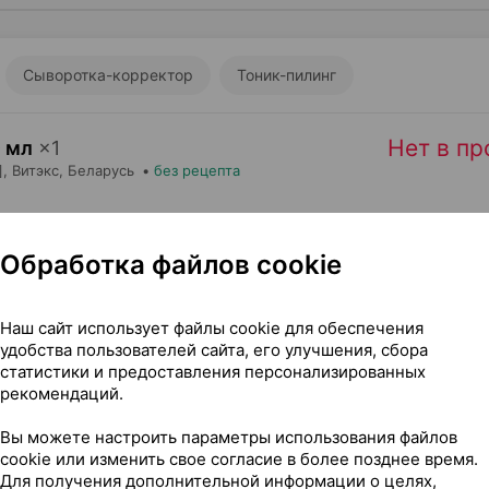
Сыворотка-корректор
Тоник-пилинг
Нет в п
 мл
×
1
,
Витэкс
, Беларусь
•
без рецепта
Обработка файлов cookie
Нет в п
00 мл
×
1
, Беларусь
•
без рецепта
Наш сайт использует файлы cookie для обеспечения
удобства пользователей сайта, его улучшения, сбора
статистики и предоставления персонализированных
рекомендаций.
Нет в п
тка-корректор
,
30 мл
×
1
Вы можете настроить параметры использования файлов
ющая],
Витэкс
, Беларусь
•
без рецепта
cookie или изменить свое согласие в более позднее время.
Для получения дополнительной информации о целях,