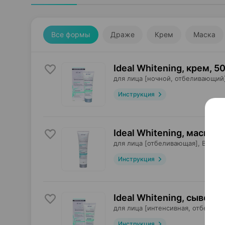
Все формы
Драже
Крем
Маска
Ideal Whitening, крем
,
50
для лица [ночной, отбеливающий]
Инструкция
Ideal Whitening, маска
,
1
для лица [отбеливающая],
Витэкс
Инструкция
Ideal Whitening, сыворо
для лица [интенсивная, отбелива
Инструкция