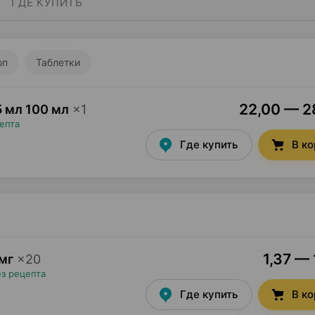
ГДЕ КУПИТЬ
оп
Таблетки
22,00 — 28
5 мл 100 мл
×
1
епта
Где купить
В к
1,37 — 
мг
×
20
ез рецепта
Где купить
В к