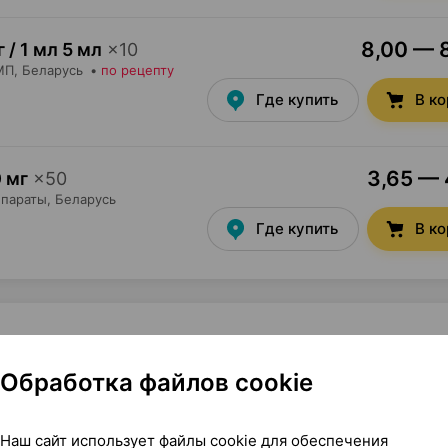
8,00 — 8
 / 1 мл 5 мл
×
10
МП
, Беларусь
•
по рецепту
Где купить
В к
3,65 — 
 мг
×
50
параты
, Беларусь
Где купить
В к
Обработка файлов cookie
арма AO Польша
Наш сайт использует файлы cookie для обеспечения