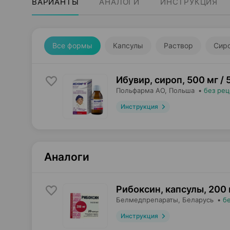
ВАРИАНТЫ
АНАЛОГИ
ИНСТРУКЦИЯ
Все формы
Капсулы
Раствор
Сир
Ибувир, сироп
,
500 мг / 
Польфарма AO
, Польша
•
без рец
Инструкция
Аналоги
Рибоксин, капсулы
,
200 
Белмедпрепараты
, Беларусь
•
б
Инструкция