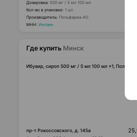
Дозировка
:
500 мг / 5 мл 100 мл
Кол-во в упаковке
:
1 шт.
Производитель
:
Польфарма AO
МНН
:
Инозин
Где купить
Минск
Ибувир, сироп 500 мг / 5 мл 100 мл ×1, Польф
25,
пр-т Рокоссовского, д. 145а