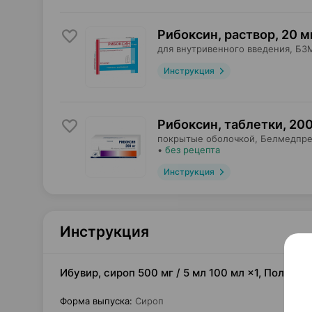
Рибоксин, раствор
,
20 мг
для внутривенного введения,
БЗ
Инструкция
Рибоксин, таблетки
,
200
покрытые оболочкой,
Белмедпре
•
без рецепта
Инструкция
Инструкция
Ибувир, сироп 500 мг / 5 мл 100 мл ×1, Польф
Форма выпуска
:
Сироп