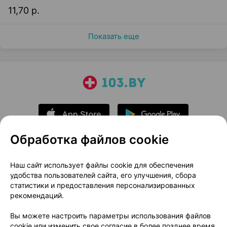
11,70 р.
Показать еще
Обработка файлов cookie
О проекте
Новости проекта
Наш сайт использует файлы cookie для обеспечения
удобства пользователей сайта, его улучшения, сбора
Размещение рекламы
Медицинский маркетинг
статистики и предоставления персонализированных
Публичный договор
Доставка
рекомендаций.
Пользовательское соглашение
Вы можете настроить параметры использования файлов
Способы оплаты
Вакансии
Партнеры
cookie или изменить свое согласие в более позднее время.