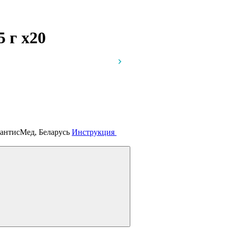
5 г
x20
мантисМед, Беларусь
Инструкция