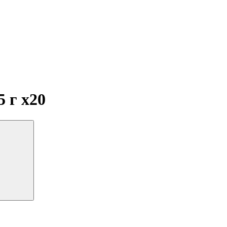
5 г
x20