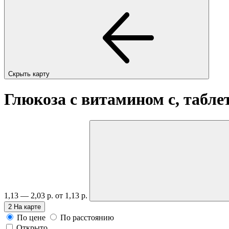
Скрыть карту
Глюкоза с витамином c, таблет
1,13 — 2,03 р.
от 1,13 р.
2
На карте
По цене
По расстоянию
Открыто