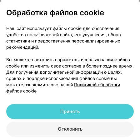
Обработка файлов cookie
О проекте
Новости проекта
Наш сайт использует файлы cookie для обеспечения
удобства пользователей сайта, его улучшения, сбора
Размещение рекламы
Медицинский маркетинг
статистики и предоставления персонализированных
Публичный договор
Доставка
рекомендаций.
Пользовательское соглашение
Вы можете настроить параметры использования файлов
Способы оплаты
Вакансии
Партнеры
cookie или изменить свое согласие в более позднее время.
Написать руководителю 103.by
Для получения дополнительной информации о целях,
сроках и порядке использования файлов cookie вы
Написать в поддержку
можете ознакомиться с нашей
Политикой обработки
Персональные настройки Cookie
файлов cookie
Обработка персональных данных
Принять
© 2026 ООО «Артокс Лаб», УНП 191700409 | 220012, Республика Беларусь,
г. Минск, улица Толбухина, 2, пом. 16 | help@103.by
|
Служба поддержки
+375 291212755
Отклонить