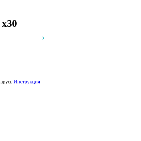
г
x30
ларусь
Инструкция