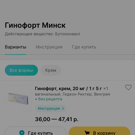
Гинофорт Минск
Действующее вещество
:
Бутоконазол
Варианты
Инструкция
Где купить
Все формы
Крем
Гинофорт, крем
,
20 мг / 1 г 5 г
×
1
вагинальный,
Гедеон Рихтер
, Венгрия
•
без рецепта
Инструкция
36,00 — 47,41 р.
Где купить
В корзину