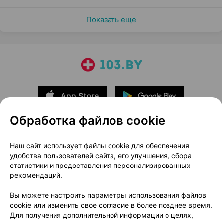
Показать еще
Обработка файлов cookie
О проекте
Новости проекта
Наш сайт использует файлы cookie для обеспечения
удобства пользователей сайта, его улучшения, сбора
Размещение рекламы
Медицинский маркетинг
статистики и предоставления персонализированных
Публичный договор
Доставка
рекомендаций.
Пользовательское соглашение
Вы можете настроить параметры использования файлов
Способы оплаты
Вакансии
Партнеры
cookie или изменить свое согласие в более позднее время.
Написать руководителю 103.by
Для получения дополнительной информации о целях,