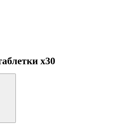
 таблетки
x30