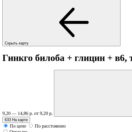
Скрыть карту
Гинкго билоба + глицин + в6,
9,20 — 14,86 р.
от 9,20 р.
633
На карте
По цене
По расстоянию
Открыто