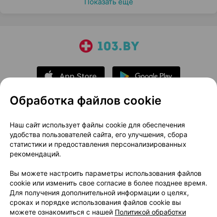
Показать еще
Обработка файлов cookie
О проекте
Новости проекта
Наш сайт использует файлы cookie для обеспечения
удобства пользователей сайта, его улучшения, сбора
Размещение рекламы
Медицинский маркетинг
статистики и предоставления персонализированных
Публичный договор
Доставка
рекомендаций.
Пользовательское соглашение
Вы можете настроить параметры использования файлов
Способы оплаты
Вакансии
Партнеры
cookie или изменить свое согласие в более позднее время.
Написать руководителю 103.by
Для получения дополнительной информации о целях,
сроках и порядке использования файлов cookie вы
Написать в поддержку
можете ознакомиться с нашей
Политикой обработки