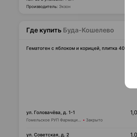
Производитель
:
Экзон
Где купить
Буда-Кошелево
Гематоген с яблоком и корицей, плитка 40 г ×1
1,
ул. Головачёва, д. 1-1
Гомельское РУП Фармация Аптека №16
Закрыто
1,
ул. Советская, д. 2