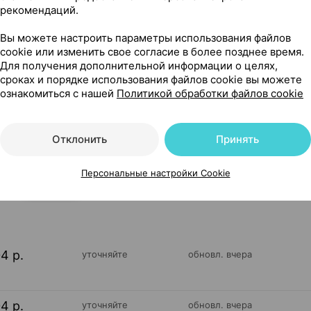
рекомендаций.
Вы можете настроить параметры использования файлов
cookie или изменить свое согласие в более позднее время.
Для получения дополнительной информации о целях,
сроках и порядке использования файлов cookie вы можете
ознакомиться с нашей
Политикой обработки файлов cookie
, Экзон Беларусь
Отклонить
Принять
Персональные настройки Cookie
5
На карте
04 р.
уточняйте
обновл. вчера
04 р.
уточняйте
обновл. вчера