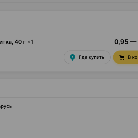
0,95 — 
итка
,
40 г
×
1
Где купить
В к
арусь