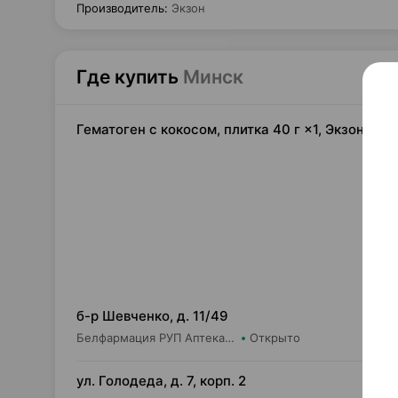
Производитель
:
Экзон
Где купить
Минск
Гематоген с кокосом, плитка 40 г ×1, Экзон Бел
0,
б-р Шевченко, д. 11/49
Белфармация РУП Аптека №36 (дежурная)
Открыто
0,
ул. Голодеда, д. 7, корп. 2