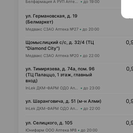
Белфармация А РУП Аптека №3
до 19:00
0,
ул. Германовская, д. 19
(Белмаркет)
Медвакс СЗАО Аптека №27
до 20:00
0,
Щомыслицкий с/с, д. 32/4 (ТЦ
"Diamond City")
Медвакс СЗАО Аптека №20
до 22:00
0,
ул. Тимирязева, д. 74а, пом. 96
(ТЦ Палаццо, 1 этаж, главный
вход)
InLek ДКМ-ФАРМ ОДО Аптека №49
до 23:00
0,
ул. Шаранговича, д. 51 (м-н Алми)
InLek ДКМ-ФАРМ ОДО Аптека №44
до 22:00
0,
ул. Селицкого, д. 105
Юнифарм ООО Аптека №8
до 20:00