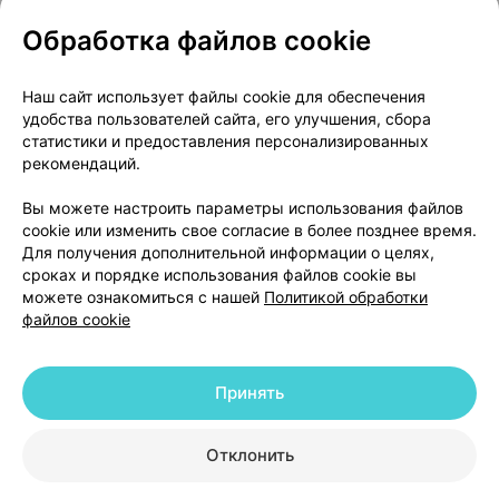
Обработка файлов cookie
О проекте
Новости проекта
Наш сайт использует файлы cookie для обеспечения
удобства пользователей сайта, его улучшения, сбора
Размещение рекламы
Медицинский маркетинг
статистики и предоставления персонализированных
Публичный договор
Доставка
рекомендаций.
Пользовательское соглашение
Вы можете настроить параметры использования файлов
Способы оплаты
Вакансии
Партнеры
cookie или изменить свое согласие в более позднее время.
Написать руководителю 103.by
Для получения дополнительной информации о целях,
сроках и порядке использования файлов cookie вы
Написать в поддержку
можете ознакомиться с нашей
Политикой обработки
Персональные настройки Cookie
файлов cookie
Обработка персональных данных
Принять
© 2026 ООО «Артокс Лаб», УНП 191700409 | 220012, Республика Беларусь,
г. Минск, улица Толбухина, 2, пом. 16 | help@103.by
|
Служба поддержки
+375 291212755
Отклонить