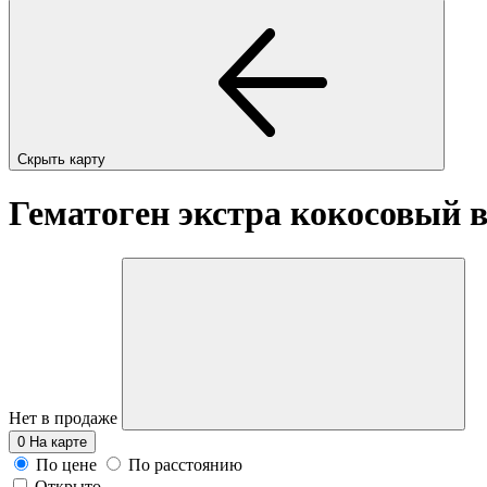
Скрыть карту
Гематоген экстра кокосовый в
Нет в продаже
0
На карте
По цене
По расстоянию
Открыто