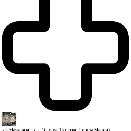
ул. Маяковского, д. 10, пом. 13 (возле Пиццы Мании)