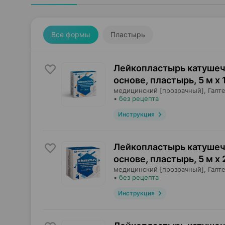
Все формы
Пластырь
Лейкопластырь катушеч
основе, пластырь
,
5 м х 
медицинский [прозрачный],
Галт
•
без рецепта
Инструкция
Лейкопластырь катушеч
основе, пластырь
,
5 м х 
медицинский [прозрачный],
Галт
•
без рецепта
Инструкция