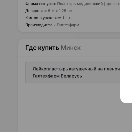
Форма выпуска
:
Пластырь медицинский [прозрачный]
Дозировка
:
5 м х 1.25 см
Кол-во в упаковке
:
1 шт.
Производитель
:
Галтеяфарм
Где купить
Минск
Лейкопластырь катушечный на пленочной осн
Галтеяфарм Беларусь