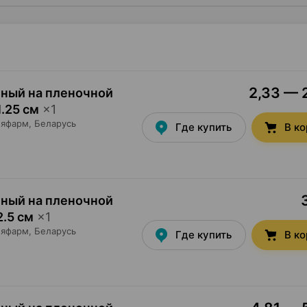
2,33 — 2
ный на пленочной
1.25 см
×
1
еяфарм
, Беларусь
Где купить
В к
ный на пленочной
2.5 см
×
1
еяфарм
, Беларусь
Где купить
В к