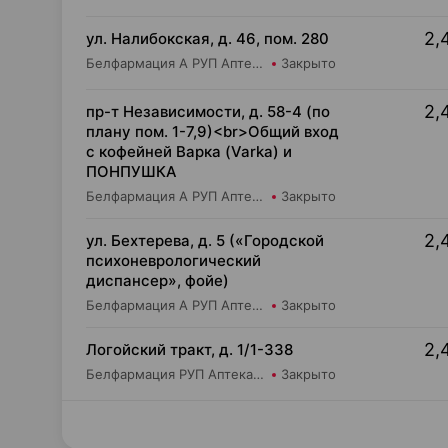
2,
ул. Налибокская, д. 46, пом. 280
Белфармация А РУП Аптека №79
Закрыто
2,
пр-т Независимости, д. 58-4 (по
плану пом. 1-7,9)<br>Общий вход
с кофейней Варка (Varka) и
ПОНПУШКА
Белфармация А РУП Аптека №9
Закрыто
2,
ул. Бехтерева, д. 5 («Городской
психоневрологический
диспансер», фойе)
Белфармация А РУП Аптека №7
Закрыто
2,
Логойский тракт, д. 1/1-338
Белфармация РУП Аптека №61
Закрыто