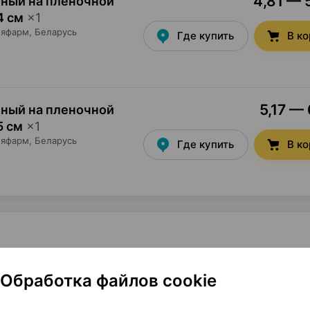
4,81 — 
ный на пленочной
4 см
×
1
еяфарм
, Беларусь
Где купить
В к
5,17 — 
ный на пленочной
5 см
×
1
еяфарм
, Беларусь
Где купить
В к
, пластырь медицинский [прозрачный], 5 м х 1.25 см ×1,
Обработка файлов cookie