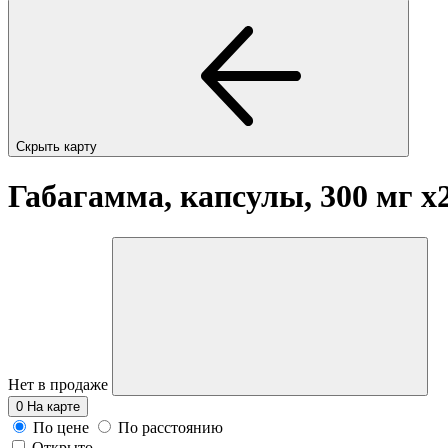
Скрыть карту
Габагамма, капсулы, 300 мг
x
Нет в продаже
0
На карте
По цене
По расстоянию
Открыто