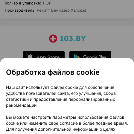
Кол-во в упаковке
:
1 шт.
Производитель
:
Рекитт Бенкизер Хэлскэа
Обработка файлов cookie
О проекте
Новости проекта
Наш сайт использует файлы cookie для обеспечения
удобства пользователей сайта, его улучшения, сбора
Размещение рекламы
Медицинский маркетинг
статистики и предоставления персонализированных
Публичный договор
Доставка
рекомендаций.
Пользовательское соглашение
Вы можете настроить параметры использования файлов
Способы оплаты
Вакансии
Партнеры
cookie или изменить свое согласие в более позднее время.
Написать руководителю 103.by
Для получения дополнительной информации о целях,