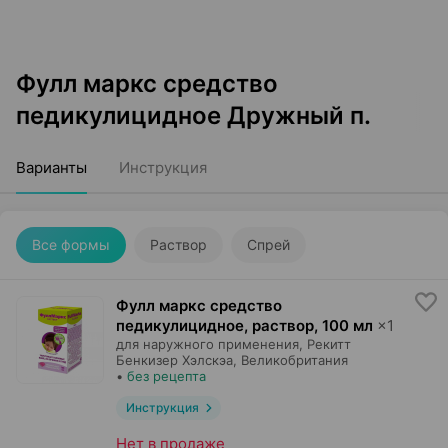
Фулл маркс средство
педикулицидное Дружный п.
Варианты
Инструкция
Все формы
Раствор
Спрей
Фулл маркс средство
педикулицидное, раствор
,
100 мл
×
1
для наружного применения,
Рекитт
Бенкизер Хэлскэа
, Великобритания
•
без рецепта
Инструкция
Нет в продаже