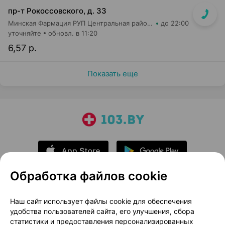
пр-т Рокоссовского, д. 33
Минская Фармация РУП Центральная районная аптека №182
до 22:00
уточняйте
обновл. в 11:20
6,57 р.
Показать еще
Обработка файлов cookie
О проекте
Новости проекта
Наш сайт использует файлы cookie для обеспечения
удобства пользователей сайта, его улучшения, сбора
Размещение рекламы
Медицинский маркетинг
статистики и предоставления персонализированных