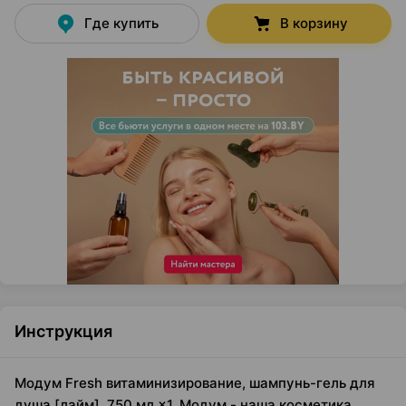
Где купить
В корзину
Инструкция
Модум Fresh витаминизирование, шампунь-гель для
душа [лайм], 750 мл ×1, Модум - наша косметика