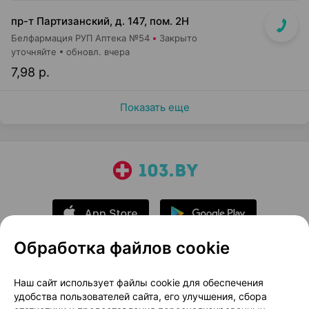
пр-т Партизанский, д. 147, пом. 2Н
Белфармация РУП Аптека №54
Закрыто
уточняйте
обновл. вчера
7,98 р.
Показать еще
Обработка файлов cookie
О проекте
Новости проекта
Наш сайт использует файлы cookie для обеспечения
удобства пользователей сайта, его улучшения, сбора
Размещение рекламы
Медицинский маркетинг