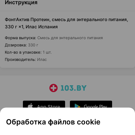
Инструкция
ФонтАктив Протеин, смесь для энтерального питания,
330 г ×1, Илас Испания
Форма выпуска
:
Смесь для энтерального питания
Дозировка
:
330 г
Кол-во в упаковке
:
1 шт.
Производитель
:
Илас
Обработка файлов cookie