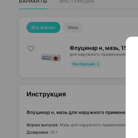
ВАРИАНТЫ
ИНСТРУКЦИЯ
Все формы
Мазь
Флуцинар н, мазь
,
15 г
×
для наружного применения,
Поль
Инструкция
Инструкция
Флуцинар н, мазь для наружного применения, 1
Форма выпуска
:
Мазь для наружного применения
Дозировка
:
15 г