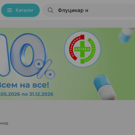
Каталог
онид