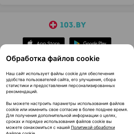
Обработка файлов cookie
О проекте
Новости проекта
Наш сайт использует файлы cookie для обеспечения
удобства пользователей сайта, его улучшения, сбора
Размещение рекламы
Медицинский маркетинг
статистики и предоставления персонализированных
Публичный договор
Доставка
рекомендаций.
Пользовательское соглашение
Вы можете настроить параметры использования файлов
Способы оплаты
Вакансии
Партнеры
cookie или изменить свое согласие в более позднее время.
Написать руководителю 103.by
Для получения дополнительной информации о целях,
сроках и порядке использования файлов cookie вы
Написать в поддержку
можете ознакомиться с нашей
Политикой обработки
Персональные настройки Cookie
файлов cookie