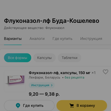
Флуконазол-лф Буда-Кошелево
Действующее вещество
:
Флуконазол
Варианты
Аналоги
Где купить
Инструкция
Все формы
Капсулы
Таблетки
Флуконазол-лф, капсулы
,
150 мг
×
1
Лекфарм
, Беларусь
•
без рецепта
Инструкция
9,20 — 9,38 р.
Где купить
В корзину