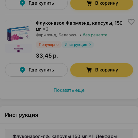
Где купить
В корзину
Флуконазол Фармлэнд, капсулы
,
150
мг
×
3
Фармлэнд
, Беларусь
•
без рецепта
Популярно
Инструкция
33,45 р.
Где купить
В корзину
Показать еще
Инструкция
Флуконазол-лф, капсулы 150 мг ×1, Лекфарм