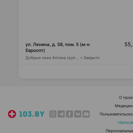
55,
ул. Ленина, д. 58, пом. 5 (м-н
Евроопт)
Добрыя леки Аптека групп ЮГ ЗАО Аптека №8
Закрыто
О прое
Медицин
Пользовательско
Написа
Персональные