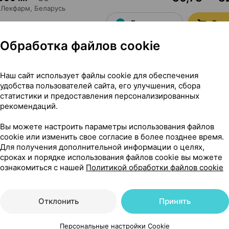
Лекфарм
, Беларусь
Где купить
В к
Обработка файлов cookie
Наш сайт использует файлы cookie для обеспечения
49,80 — 55
600 мг
×
60
удобства пользователей сайта, его улучшения, сбора
Лекфарм
, Беларусь
статистики и предоставления персонализированных
рекомендаций.
Где купить
В к
Вы можете настроить параметры использования файлов
cookie или изменить свое согласие в более позднее время.
Для получения дополнительной информации о целях,
сроках и порядке использования файлов cookie вы можете
27,80 — 34
г
×
60
ознакомиться с нашей
Политикой обработки файлов cookie
Лекфарм
, Беларусь
Где купить
В к
Отклонить
Принять
Персональные настройки Cookie