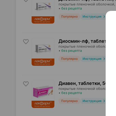
покрытые пленочной оболочкой,
•
без рецепта
Популярно
Инструкция
Диосмин-лф, таблетки
,
покрытые пленочной оболочкой,
•
без рецепта
Популярно
Инструкция
Диавен, таблетки
,
500 м
покрытые пленочной оболочкой,
•
без рецепта
Популярно
Инструкция