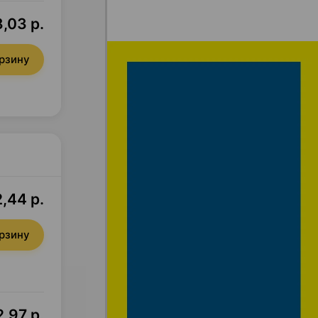
,03 р.
орзину
,44 р.
орзину
,97 р.