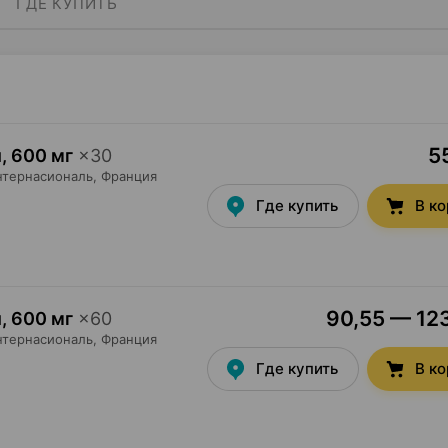
ГДЕ КУПИТЬ
5
и
,
600 мг
×
30
нтернасиональ
, Франция
Где купить
В к
90,55 — 123
и
,
600 мг
×
60
нтернасиональ
, Франция
Где купить
В к