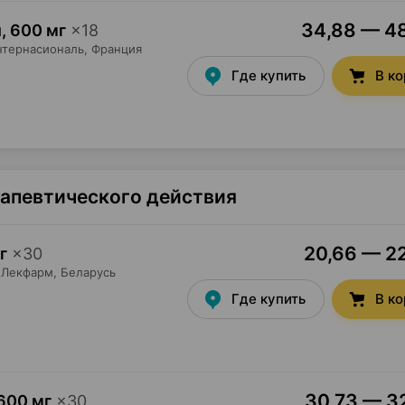
34,88 — 48
и
,
600 мг
×
18
нтернасиональ
, Франция
Где купить
В к
рапевтического действия
20,66 — 22
г
×
30
Лекфарм
, Беларусь
Где купить
В к
30,73 — 32
600 мг
×
30