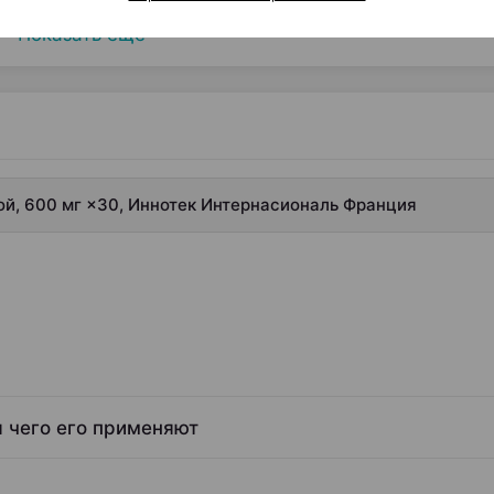
Показать еще
й, 600 мг ×30, Иннотек Интернасиональ Франция
я чего его применяют