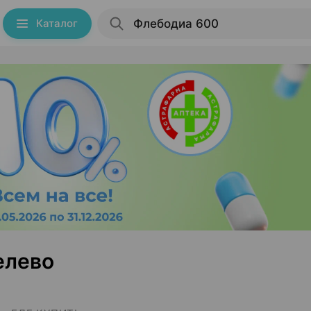
Каталог
елево