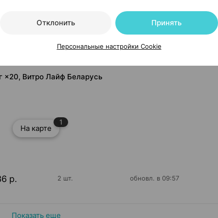
Отклонить
Принять
Персональные настройки Cookie
г ×20, Витро Лайф Беларусь
1
На карте
36 р.
2 шт.
обновл. в 09:57
Показать еще