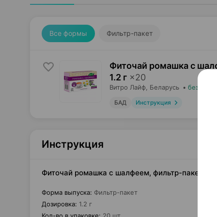
Все формы
Фильтр-пакет
Фиточай ромашка с шал
1.2 г
×
20
Витро Лайф
, Беларусь
•
без реце
БАД
Инструкция
Инструкция
Фиточай ромашка с шалфеем, фильтр-пакет 1.2 
Форма выпуска
:
Фильтр-пакет
Дозировка
:
1.2 г
Кол-во в упаковке
:
20 шт.