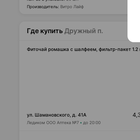
Производитель
:
Витро Лайф
Где купить
Дружный п.
Фиточай ромашка с шалфеем, фильтр-пакет 1.2 
4,
ул. Шамановского, д. 41А
Ледиком ООО Аптека №7
до 20:00