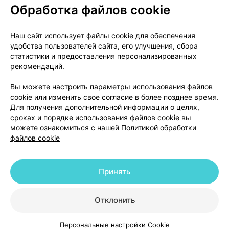
Обработка файлов cookie
О проекте
Новости проекта
Наш сайт использует файлы cookie для обеспечения
удобства пользователей сайта, его улучшения, сбора
Размещение рекламы
Медицинский маркетинг
статистики и предоставления персонализированных
Публичный договор
Доставка
рекомендаций.
Пользовательское соглашение
Вы можете настроить параметры использования файлов
Способы оплаты
Вакансии
Партнеры
cookie или изменить свое согласие в более позднее время.
Написать руководителю 103.by
Для получения дополнительной информации о целях,
сроках и порядке использования файлов cookie вы
Написать в поддержку
можете ознакомиться с нашей
Политикой обработки
Персональные настройки Cookie
файлов cookie
Обработка персональных данных
Принять
© 2026 ООО «Артокс Лаб», УНП 191700409 | 220012, Республика Беларусь,
г. Минск, улица Толбухина, 2, пом. 16 | help@103.by
|
Служба поддержки
+375 291212755
Отклонить
Персональные настройки Cookie