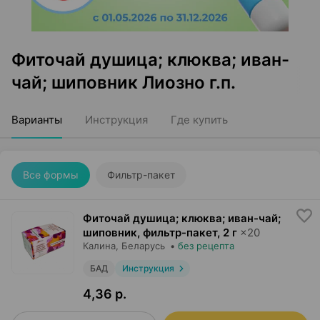
Фиточай душица; клюква; иван-
чай; шиповник Лиозно г.п.
Варианты
Инструкция
Где купить
Все формы
Фильтр-пакет
Фиточай душица; клюква; иван-чай;
шиповник, фильтр-пакет
,
2 г
×
20
Калина
, Беларусь
•
без рецепта
БАД
Инструкция
4,36 р.