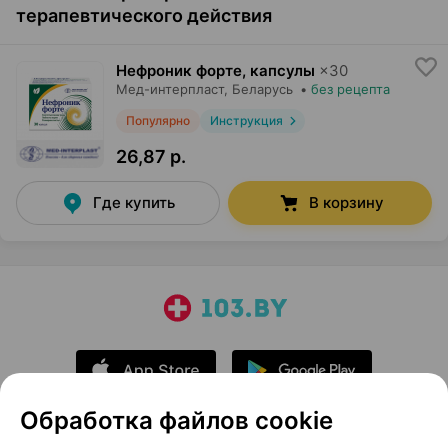
терапевтического действия
Нефроник форте, капсулы
×
30
Мед-интерпласт
, Беларусь
•
без рецепта
Популярно
Инструкция
26,87 р.
Где купить
В корзину
Обработка файлов cookie