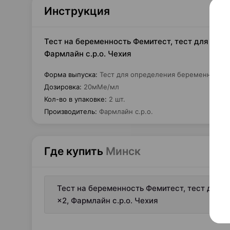
Инструкция
Тест на беременность Фемитест, тест для опр
Фармлайн с.р.о. Чехия
Форма выпуска
:
Тест для определения беременности 
Дозировка
:
20мМе/мл
Кол-во в упаковке
:
2 шт.
Производитель
:
Фармлайн с.р.о.
Где купить
Минск
Тест на беременность Фемитест, тест для 
×2, Фармлайн с.р.о. Чехия