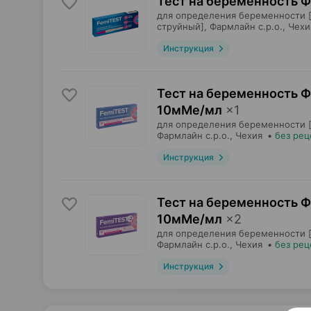
Тест на беременность Ф
для определения беременности [
струйный],
Фармлайн с.р.о.
, Чехи
Инструкция
Тест на беременность Ф
10мМе/мл
×
1
для определения беременности [
Фармлайн с.р.о.
, Чехия
•
без рец
Инструкция
Тест на беременность Ф
10мМе/мл
×
2
для определения беременности [
Фармлайн с.р.о.
, Чехия
•
без рец
Инструкция