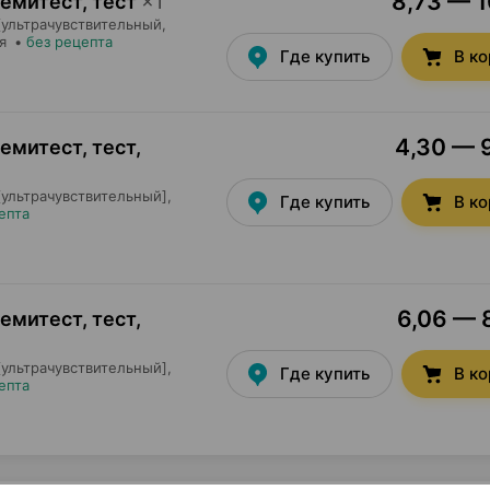
8,73 — 1
емитест, тест
×
1
ультрачувствительный,
я
•
без рецепта
Где купить
В к
4,30 — 9
емитест, тест
,
ультрачувствительный],
Где купить
В к
епта
6,06 — 8
емитест, тест
,
ультрачувствительный],
Где купить
В к
епта