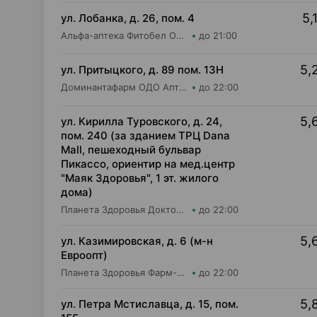
5,
ул. Лобанка, д. 26, пом. 4
Альфа-аптека Фитобел ООО Аптека №3
до 21:00
5,
ул. Притыцкого, д. 89 пом. 13Н
Доминантафарм ОДО Аптека №1
до 22:00
5,
ул. Кирилла Туровского, д. 24,
пом. 240 (за зданием ТРЦ Dana
Mall, пешеходный бульвар
Пикассо, ориентир на мед.центр
"Маяк Здоровья", 1 эт. жилого
дома)
Планета Здоровья Доктор Таир ООО Аптека №31
до 22:00
5,
ул. Казимировская, д. 6 (м-н
Евроопт)
Планета Здоровья Фарм-Продукт ОДО Аптека №7
до 22:00
5,
ул. Петра Мстиславца, д. 15, пом.