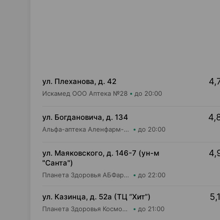
4,
ул. Плеханова, д. 42
Искамед ООО Аптека №28
до 20:00
4,
ул. Богдановича, д. 134
Альфа-аптека Аленфарм-Плюс ОДО Аптека №17
до 20:00
4,
ул. Маяковского, д. 146-7 (ун-м
"Санта")
Планета Здоровья АБФармация ИООО Аптека №2
до 22:00
5,
ул. Казинца, д. 52а (ТЦ “Хит”)
Планета Здоровья КосмоФарма ООО Аптека №17
до 21:00