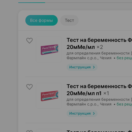
Все формы
Тест
Тест на беременность Ф
20мМе/мл
×
2
для определения беременности [
Фармлайн с.р.о.
, Чехия
•
без рец
Инструкция
Тест на беременность Ф
20мМе/мл n1
×
1
для определения беременности [
Фармлайн с.р.о.
, Чехия
•
без рец
Инструкция