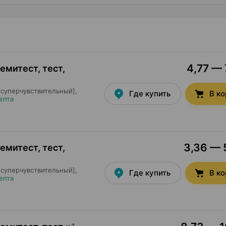
4,77 — 
емитест, тест
,
суперчувствительный],
Где купить
В к
епта
3,36 — 5
емитест, тест
,
суперчувствительный],
Где купить
В к
епта