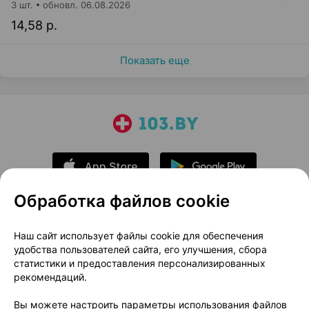
3 шт.
обновл. 06.08.2026
14,58 р.
Показать еще
Обработка файлов cookie
О проекте
Новости проекта
Наш сайт использует файлы cookie для обеспечения
удобства пользователей сайта, его улучшения, сбора
Размещение рекламы
Медицинский маркетинг
статистики и предоставления персонализированных
Публичный договор
Доставка
рекомендаций.
Пользовательское соглашение
Вы можете настроить параметры использования файлов