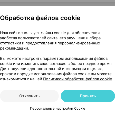
Обработка файлов cookie
ные, ×30, Фарма-мед Канада
Наш сайт использует файлы cookie для обеспечения
удобства пользователей сайта, его улучшения, сбора
статистики и предоставления персонализированных
рекомендаций.
11
Вы можете настроить параметры использования файлов
На карте
cookie или изменить свое согласие в более позднее время.
Для получения дополнительной информации о целях,
сроках и порядке использования файлов cookie вы можете
ознакомиться с нашей
Политикой обработки файлов cookie
20 р.
1 шт.
обновл. в 13:36
Отклонить
Принять
20 р.
1 шт.
обновл. в 13:36
Персональные настройки Cookie