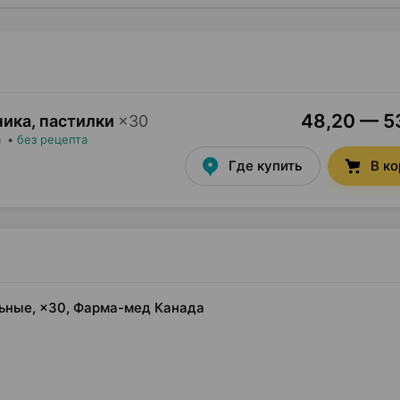
48,20 — 53
ика, пастилки
×
30
а
•
без рецепта
Где купить
В к
льные, ×30, Фарма-мед Канада