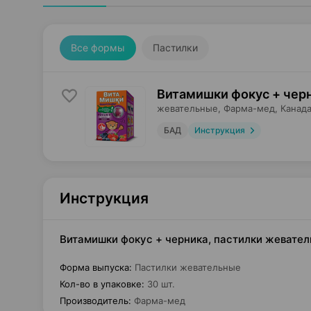
Все формы
Пастилки
Витамишки фокус + черн
жевательные,
Фарма-мед
, Канад
БАД
Инструкция
Инструкция
Витамишки фокус + черника, пастилки жевате
Форма выпуска
:
Пастилки жевательные
Кол-во в упаковке
:
30 шт.
Производитель
:
Фарма-мед