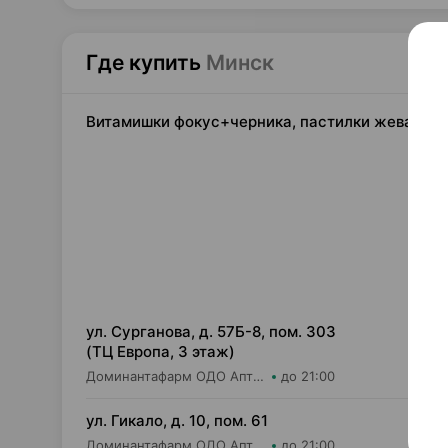
Где купить
Минск
Витамишки фокус+черника, пастилки жеватель
48,
ул. Сурганова, д. 57Б-8, пом. 303
(ТЦ Европа, 3 этаж)
Доминантафарм ОДО Аптека №37
до 21:00
48,
ул. Гикало, д. 10, пом. 61
Доминантафарм ОДО Аптека №8
до 21:00