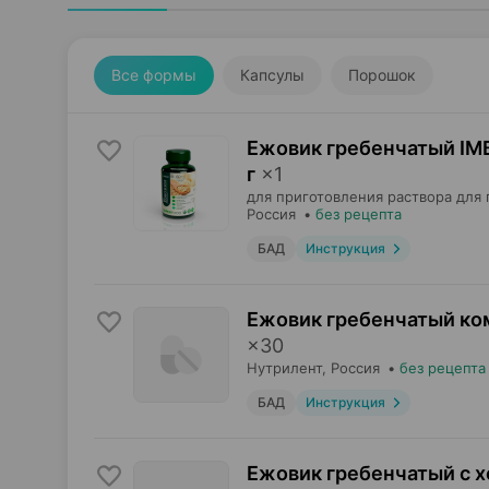
Все формы
Капсулы
Порошок
Ежовик гребенчатый IM
г
×
1
для приготовления раствора для 
Россия
•
без рецепта
БАД
Инструкция
Ежовик гребенчатый ком
×
30
Нутрилент
, Россия
•
без рецепта
БАД
Инструкция
Ежовик гребенчатый с х