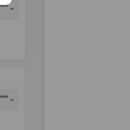
биан
биан