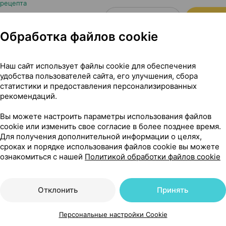
 рецепта
Где купить
В к
Обработка файлов cookie
117,57 — 13
лар, капсулы
×
120
Наш сайт использует файлы cookie для обеспечения
удобства пользователей сайта, его улучшения, сбора
Где купить
В к
статистики и предоставления персонализированных
рекомендаций.
Вы можете настроить параметры использования файлов
56,99 — 80
лар, капсулы
×
60
cookie или изменить свое согласие в более позднее время.
Для получения дополнительной информации о целях,
сроках и порядке использования файлов cookie вы можете
Где купить
В к
ознакомиться с нашей
Политикой обработки файлов cookie
Отклонить
Принять
Персональные настройки Cookie