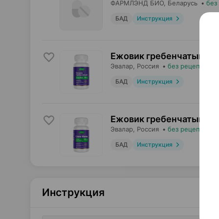
ФАРМЛЭНД БИО
, Беларусь
•
без
БАД
Инструкция
Ежовик гребенчатый Эва
Эвалар
, Россия
•
без рецепта
БАД
Инструкция
Ежовик гребенчатый Эва
Эвалар
, Россия
•
без рецепта
БАД
Инструкция
Инструкция