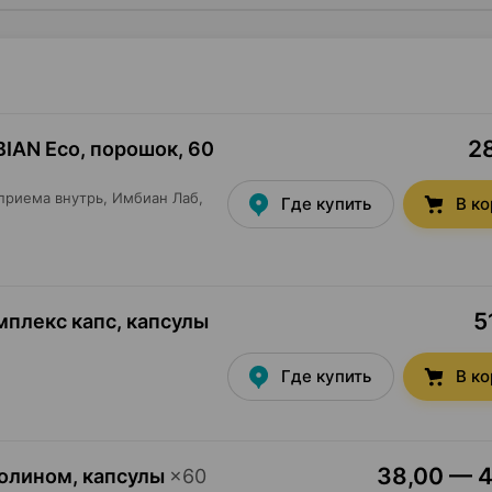
28
BIAN Eco, порошок
,
60
приема внутрь,
Имбиан Лаб
,
Где купить
В к
5
плекс капс, капсулы
Где купить
В к
38,00 — 47
олином, капсулы
×
60